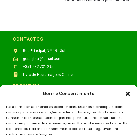
CONTACTOS
Rua Principal, N.º 19 - Sul
geral.jfsul@gmail.com
+351 232 731 295
Livro de Reclamações Online
FREGUESIA
Gerir o Consentimento
História
Caracterização
Para fornecer as melhores experiências, usamos tecnologias como
cookies para armazenar e/ou aceder a informações do dispositivo.
Associativismo
Consentir com essas tecnologias nos permitirá processar dados,
Galeria Fotos
como comportamento de navegação ou IDs exclusivos neste site. Não
consentir ou retirar o consentimento pode afetar negativamante
TURISMO
certos recursos e funções.